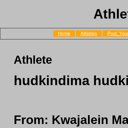
Athle
Home
Athletes
Post_Your
Athlete
hudkindima hudk
From: Kwajalein Ma