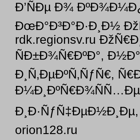
Ð’ÑÐµ Ð¾ ÐºÐ¾Ð¼
ÐœÐ°Ð³Ð°Ð·Ð¸Ð½ Ðž
rdk.regionsv.ru ÐžÑ€
ÑÐ±Ð¾Ñ€ÐºÐ°, Ð½Ð
Ð¸Ñ‚ÐµÐºÑ‚ÑƒÑ€, Ñ€
Ð¼Ð¸ÐºÑ€Ð¾ÑÑ…Ðµ
Ð¸Ð·ÑƒÑ‡ÐµÐ½Ð¸Ðµ,
orion128.ru