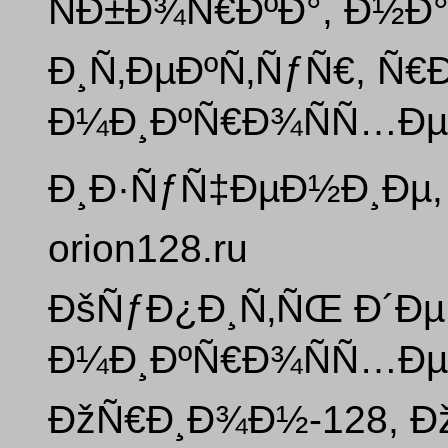
ÑÐ±Ð¾Ñ€ÐºÐ°, Ð½Ð
Ð¸Ñ‚ÐµÐºÑ‚ÑƒÑ€, Ñ€
Ð¼Ð¸ÐºÑ€Ð¾ÑÑ…Ðµ
Ð¸Ð·ÑƒÑ‡ÐµÐ½Ð¸Ðµ,
orion128.ru
ÐšÑƒÐ¿Ð¸Ñ‚ÑŒ Ð´ÐµÑ
Ð¼Ð¸ÐºÑ€Ð¾ÑÑ…Ðµ
ÐžÑ€Ð¸Ð¾Ð½-128, Ð