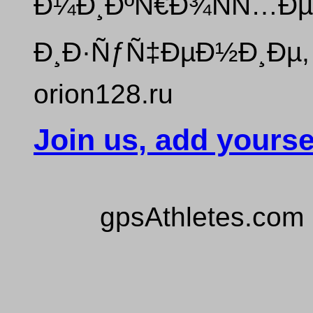
Ð¼Ð¸ÐºÑ€Ð¾ÑÑ…Ðµ
Ð¸Ð·ÑƒÑ‡ÐµÐ½Ð¸Ðµ,
orion128.ru
Join us, add yourse
gpsAthletes.com 