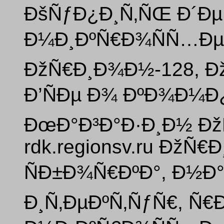
ÐšÑƒÐ¿Ð¸Ñ‚ÑŒ Ð´ÐµÑ
Ð¼Ð¸ÐºÑ€Ð¾ÑÑ…Ðµ
ÐžÑ€Ð¸Ð¾Ð½-128, Ð
Ð’ÑÐµ Ð¾ ÐºÐ¾Ð¼
ÐœÐ°Ð³Ð°Ð·Ð¸Ð½ Ðž
rdk.regionsv.ru ÐžÑ€
ÑÐ±Ð¾Ñ€ÐºÐ°, Ð½Ð
Ð¸Ñ‚ÐµÐºÑ‚ÑƒÑ€, Ñ€