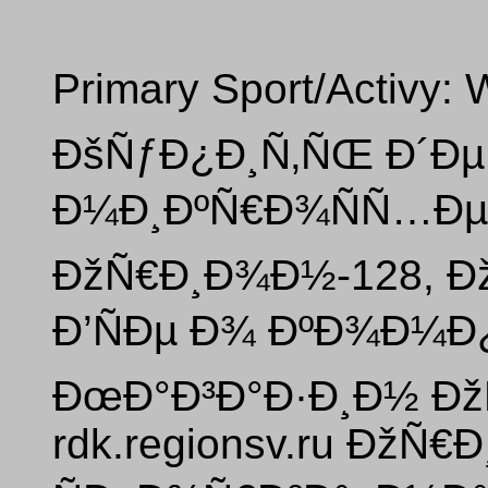
Primary Sport/Activy: 
ÐšÑƒÐ¿Ð¸Ñ‚ÑŒ Ð´ÐµÑ
Ð¼Ð¸ÐºÑ€Ð¾ÑÑ…Ðµ
ÐžÑ€Ð¸Ð¾Ð½-128, Ð
Ð’ÑÐµ Ð¾ ÐºÐ¾Ð¼
ÐœÐ°Ð³Ð°Ð·Ð¸Ð½ Ðž
rdk.regionsv.ru ÐžÑ€