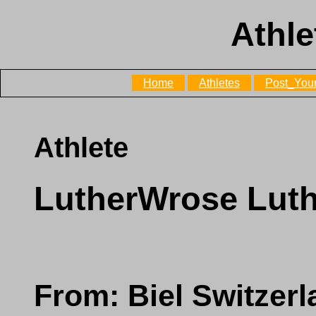
Athle
Home
Athletes
Post_Your
Athlete
LutherWrose Lut
From: Biel Switzerl