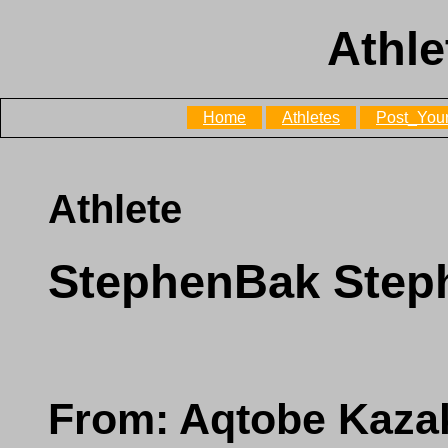
Athle
Home
Athletes
Post_Your
Athlete
StephenBak Ste
From: Aqtobe Kaza