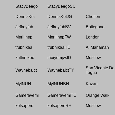
StacyBeego
StacyBeegoSC
DennisKet
DennisKetJG
Chelten
Jeffreyfub
JeffreyfubBV
Bottegone
Merillnep
MerillnepFW
London
trubnikaa
trubnikaaHE
Al Manamah
zuttnmxpx
iaoiyemjwJD
Moscow
San Vicente De
WaynebaIct
WaynebaIctTY
Tagua
MylNUH
MylNUHBH
Kazan
Gameravemi
GameravemiTC
Orange Walk
kolsapero
kolsaperoRE
Moscow