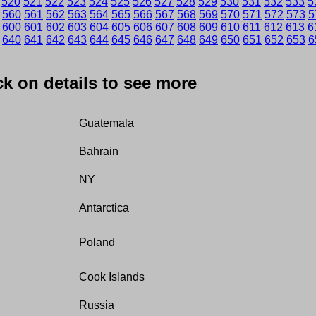
520
521
522
523
524
525
526
527
528
529
530
531
532
533
5
560
561
562
563
564
565
566
567
568
569
570
571
572
573
5
600
601
602
603
604
605
606
607
608
609
610
611
612
613
6
640
641
642
643
644
645
646
647
648
649
650
651
652
653
6
ick on details to see more
Guatemala
Bahrain
NY
Antarctica
Poland
Cook Islands
Russia