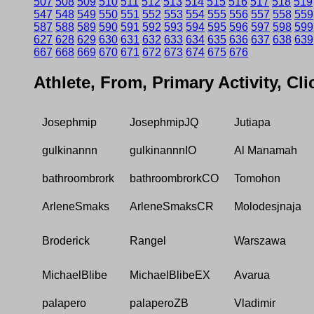
507
508
509
510
511
512
513
514
515
516
517
518
519
547
548
549
550
551
552
553
554
555
556
557
558
559
587
588
589
590
591
592
593
594
595
596
597
598
599
627
628
629
630
631
632
633
634
635
636
637
638
639
667
668
669
670
671
672
673
674
675
676
Athlete, From, Primary Activity, Cl
Josephmip
JosephmipJQ
Jutiapa
gulkinannn
gulkinannnIO
Al Manamah
bathroombrork
bathroombrorkCO
Tomohon
ArleneSmaks
ArleneSmaksCR
Molodesjnaja
Broderick
Rangel
Warszawa
MichaelBlibe
MichaelBlibeEX
Avarua
palapero
palaperoZB
Vladimir