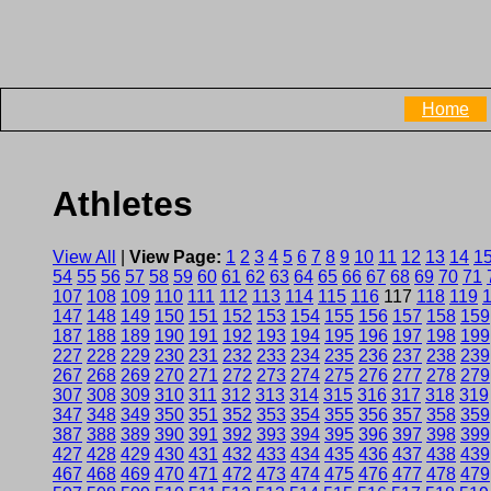
Home
Athletes
View All
|
View Page:
1
2
3
4
5
6
7
8
9
10
11
12
13
14
1
54
55
56
57
58
59
60
61
62
63
64
65
66
67
68
69
70
71
107
108
109
110
111
112
113
114
115
116
117
118
119
147
148
149
150
151
152
153
154
155
156
157
158
159
187
188
189
190
191
192
193
194
195
196
197
198
199
227
228
229
230
231
232
233
234
235
236
237
238
239
267
268
269
270
271
272
273
274
275
276
277
278
279
307
308
309
310
311
312
313
314
315
316
317
318
319
347
348
349
350
351
352
353
354
355
356
357
358
359
387
388
389
390
391
392
393
394
395
396
397
398
399
427
428
429
430
431
432
433
434
435
436
437
438
439
467
468
469
470
471
472
473
474
475
476
477
478
479