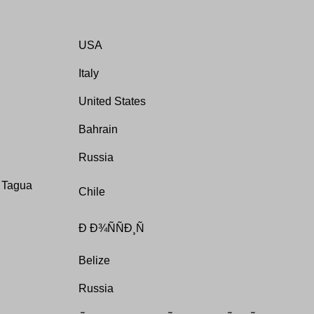
USA
Italy
United States
Bahrain
Russia
 Tagua
Chile
Ð Ð¾ÑÑÐ¸Ñ
Belize
Russia