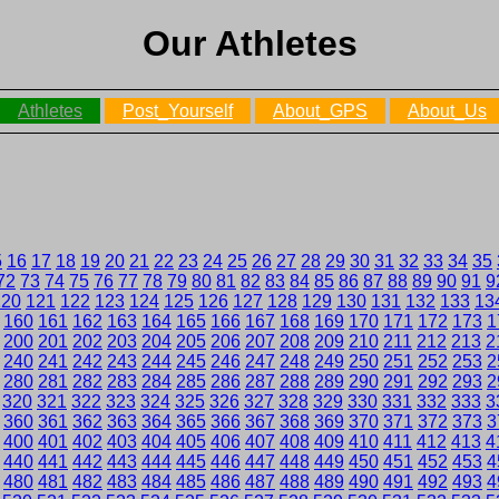
Our Athletes
Athletes
Post_Yourself
About_GPS
About_Us
5
16
17
18
19
20
21
22
23
24
25
26
27
28
29
30
31
32
33
34
35
72
73
74
75
76
77
78
79
80
81
82
83
84
85
86
87
88
89
90
91
9
120
121
122
123
124
125
126
127
128
129
130
131
132
133
13
160
161
162
163
164
165
166
167
168
169
170
171
172
173
1
200
201
202
203
204
205
206
207
208
209
210
211
212
213
2
240
241
242
243
244
245
246
247
248
249
250
251
252
253
2
280
281
282
283
284
285
286
287
288
289
290
291
292
293
2
320
321
322
323
324
325
326
327
328
329
330
331
332
333
3
360
361
362
363
364
365
366
367
368
369
370
371
372
373
3
400
401
402
403
404
405
406
407
408
409
410
411
412
413
4
440
441
442
443
444
445
446
447
448
449
450
451
452
453
4
480
481
482
483
484
485
486
487
488
489
490
491
492
493
4