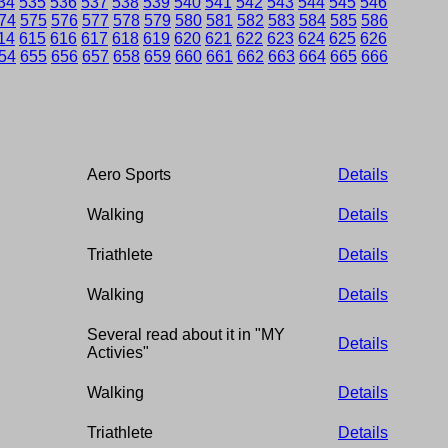
34
535
536
537
538
539
540
541
542
543
544
545
546
74
575
576
577
578
579
580
581
582
583
584
585
586
14
615
616
617
618
619
620
621
622
623
624
625
626
54
655
656
657
658
659
660
661
662
663
664
665
666
Aero Sports
Details
Walking
Details
Triathlete
Details
Walking
Details
Several read about it in "MY
Details
Activies"
Walking
Details
Triathlete
Details