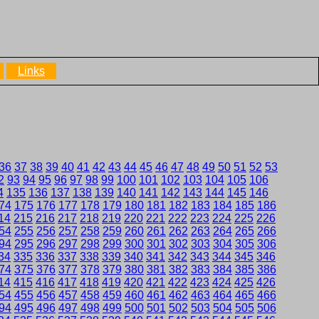
Links
36
37
38
39
40
41
42
43
44
45
46
47
48
49
50
51
52
53
2
93
94
95
96
97
98
99
100
101
102
103
104
105
106
4
135
136
137
138
139
140
141
142
143
144
145
146
74
175
176
177
178
179
180
181
182
183
184
185
186
14
215
216
217
218
219
220
221
222
223
224
225
226
54
255
256
257
258
259
260
261
262
263
264
265
266
94
295
296
297
298
299
300
301
302
303
304
305
306
34
335
336
337
338
339
340
341
342
343
344
345
346
74
375
376
377
378
379
380
381
382
383
384
385
386
14
415
416
417
418
419
420
421
422
423
424
425
426
54
455
456
457
458
459
460
461
462
463
464
465
466
94
495
496
497
498
499
500
501
502
503
504
505
506