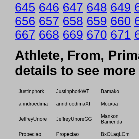
645
646
647
648
649
656
657
658
659
660
667
668
669
670
671
Athlete, From, Prima
details to see more
Justinphork
JustinphorkWT
Bamako
anndroedima
anndroedimaXI
Москва
Mankon
JeffreyUnore
JeffreyUnoreGG
Bamenda
Propeciao
Propeciao
BxOLaqLCm