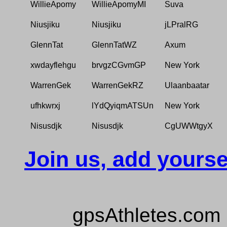
WillieApomy
WillieApomyMI
Suva
Niusjiku
Niusjiku
jLPralRG
GlennTat
GlennTatWZ
Axum
xwdayflehgu
brvgzCGvmGP
New York
WarrenGek
WarrenGekRZ
Ulaanbaatar
ufhkwrxj
lYdQyiqmATSUn
New York
Nisusdjk
Nisusdjk
CgUWWtgyX
Join us, add yourse
gpsAthletes.com 