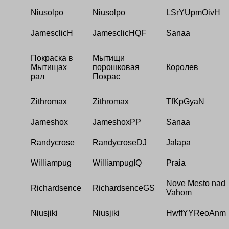
Niusolpo
Niusolpo
LSrYUpmOivH
JamesclicH
JamesclicHQF
Sanaa
Покраска в
Мытищи
Мытищах
порошковая
Королев
рал
Покрас
Zithromax
Zithromax
TfKpGyaN
Jameshox
JameshoxPP
Sanaa
Randycrose
RandycroseDJ
Jalapa
Williampug
WilliampugIQ
Praia
Nove Mesto nad
Richardsence
RichardsenceGS
Vahom
Niusjiki
Niusjiki
HwffYYReoAnm