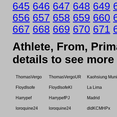
645
646
647
648
649
656
657
658
659
660
667
668
669
670
671
Athlete, From, Prima
details to see more
ThomasVergo
ThomasVergoUR
Kaohsiung Munic
FloydIsofe
FloydIsofeKI
La Lima
Harrypef
HarrypefPJ
Madrid
loroquine24
loroquine24
dldKCMHPx