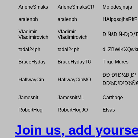
ArleneSmaks
ArleneSmaksCR
Molodesjnaja
aralenph
aralenph
HAIpqsojhsRIf
Vladimir
Vladimir
Ð ÑšÐ Ñ•Ð¡ÐƒÐ
Vladimirovich
Vladimirovich
tadal24ph
tadal24ph
dLZBWiKXQwkn
BruceHyday
BruceHydayTU
Tirgu Mures
ÐÐ¸Ð¶Ð½Ð¸Ð¹
HallwayCib
HallwayCibMO
ÐÐ¾Ð²Ð³Ð¾Ñ
Jamesnit
JamesnitML
Carthage
RobertHog
RobertHogJO
Elvas
Join us, add yourse