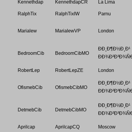
Kennethdap
KennethdapCR
La Lima
RalphTix
RalphTixIW
Parnu
Marialew
MarialewVP
London
ÐÐ¸Ð¶Ð½Ð¸Ð¹
BedroomCib
BedroomCibMO
ÐÐ¾Ð²Ð³Ð¾Ñ
RobertLep
RobertLepZE
London
ÐÐ¸Ð¶Ð½Ð¸Ð¹
OfismebCib
OfismebCibMO
ÐÐ¾Ð²Ð³Ð¾Ñ
ÐÐ¸Ð¶Ð½Ð¸Ð¹
DetmebCib
DetmebCibMO
ÐÐ¾Ð²Ð³Ð¾Ñ
Aprilcap
AprilcapCQ
Moscow