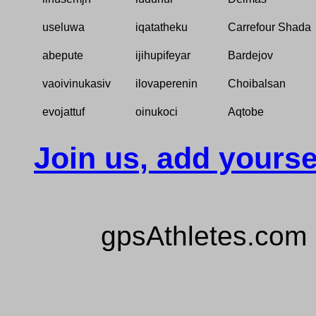
useluwa
iqatatheku
Carrefour Shada
abepute
ijihupifeyar
Bardejov
vaoivinukasiv
ilovaperenin
Choibalsan
evojattuf
oinukoci
Aqtobe
Join us, add yourse
gpsAthletes.com 