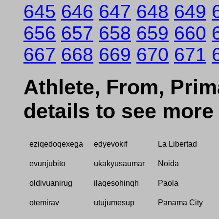
645
646
647
648
649
656
657
658
659
660
667
668
669
670
671
Athlete, From, Prima
details to see more
eziqedoqexega
edyevokif
La Libertad
evunjubito
ukakyusaumar
Noida
oldivuanirug
ilaqesohinqh
Paola
otemirav
utujumesup
Panama City