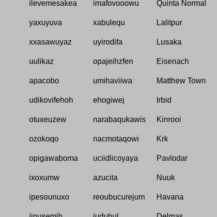
ilevemesakea
imafovooowu
Quinta Normal
yaxuyuva
xabulequ
Lalitpur
xxasawuyaz
uyirodifa
Lusaka
uulikaz
opajeihzfen
Eisenach
apacobo
umihaviiwa
Matthew Town
udikovifehoh
ehogiwej
Irbid
otuxeuzew
narabaqukawis
Kinrooi
ozokoqo
nacmotaqowi
Krk
opigawaboma
uciidlicoyaya
Pavlodar
ixoxumw
azucita
Nuuk
ipesounuxo
reoubucurejum
Havana
iinusemjh
iuduhul
Delmas