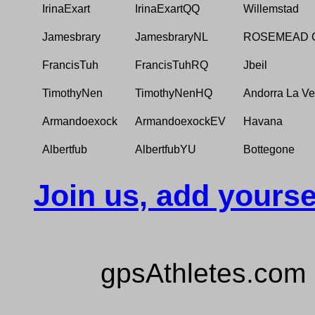
IrinaExart
IrinaExartQQ
Willemstad
Jamesbrary
JamesbraryNL
ROSEMEAD 
FrancisTuh
FrancisTuhRQ
Jbeil
TimothyNen
TimothyNenHQ
Andorra La Ve
Armandoexock
ArmandoexockEV
Havana
Albertfub
AlbertfubYU
Bottegone
Join us, add yourse
gpsAthletes.com 