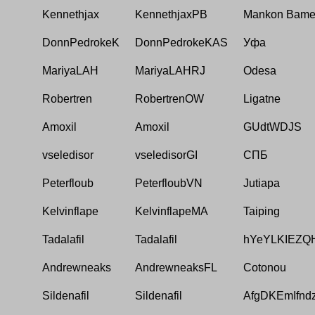
Kennethjax
KennethjaxPB
Mankon Bam
DonnPedrokeK
DonnPedrokeKAS
Уфа
MariyaLAH
MariyaLAHRJ
Odesa
Robertren
RobertrenOW
Ligatne
Amoxil
Amoxil
GUdtWDJS
vseledisor
vseledisorGI
СПБ
Peterfloub
PeterfloubVN
Jutiapa
Kelvinflape
KelvinflapeMA
Taiping
Tadalafil
Tadalafil
hYeYLKIEZQ
Andrewneaks
AndrewneaksFL
Cotonou
Sildenafil
Sildenafil
AfgDKEmIfnd