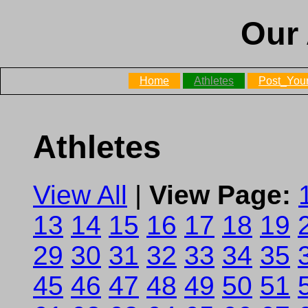
Our 
Home
Athletes
Post_Your
Athletes
View All
|
View Page:
13
14
15
16
17
18
19
29
30
31
32
33
34
35
45
46
47
48
49
50
51