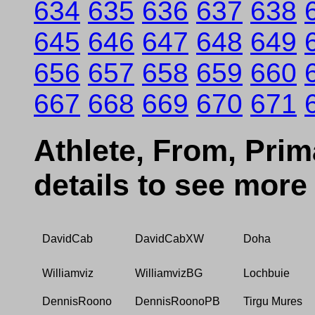
634
635
636
637
638
645
646
647
648
649
656
657
658
659
660
667
668
669
670
671
Athlete, From, Prima
details to see more
DavidCab
DavidCabXW
Doha
Williamviz
WilliamvizBG
Lochbuie
DennisRoono
DennisRoonoPB
Tirgu Mures