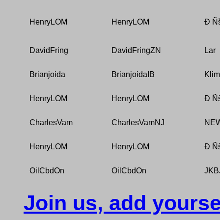
HenryLOM
HenryLOM
Ð Ñ
DavidFring
DavidFringZN
Lar
Brianjoida
BrianjoidaIB
Kli
HenryLOM
HenryLOM
Ð Ñ
CharlesVam
CharlesVamNJ
NE
HenryLOM
HenryLOM
Ð Ñ
OilCbdOn
OilCbdOn
JKB
Join us, add yourse