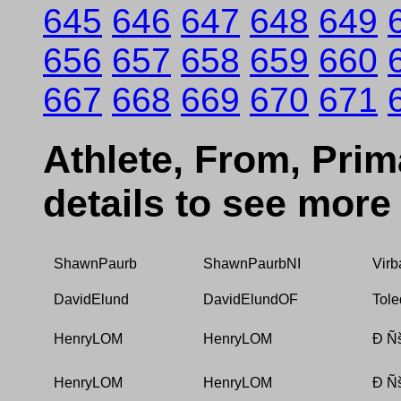
645
646
647
648
649
656
657
658
659
660
667
668
669
670
671
Athlete, From, Prima
details to see more
ShawnPaurb
ShawnPaurbNI
Virb
DavidElund
DavidElundOF
Tole
HenryLOM
HenryLOM
Ð Ñ
HenryLOM
HenryLOM
Ð Ñ