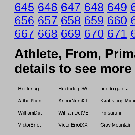
645
646
647
648
649
656
657
658
659
660
667
668
669
670
671
Athlete, From, Prima
details to see more
Hectorfug
HectorfugDW
puerto galera
ArthurNum
ArthurNumKT
Kaohsiung Munic
WilliamDut
WilliamDutVE
Porsgrunn
VictorErrot
VictorErrotXX
Gray Mountain