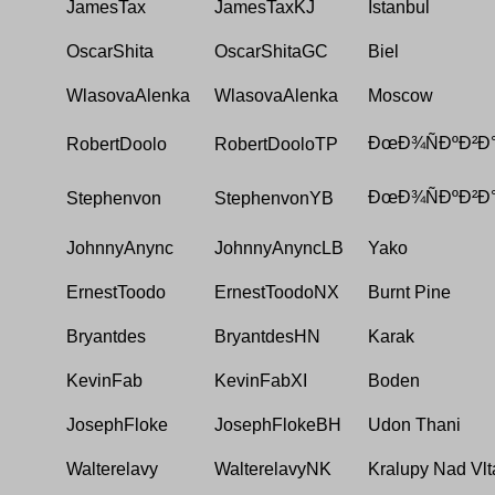
JamesTax
JamesTaxKJ
Istanbul
OscarShita
OscarShitaGC
Biel
WlasovaAlenka
WlasovaAlenka
Moscow
ÐœÐ¾ÑÐºÐ²Ð
RobertDoolo
RobertDooloTP
ÐœÐ¾ÑÐºÐ²Ð
Stephenvon
StephenvonYB
JohnnyAnync
JohnnyAnyncLB
Yako
ErnestToodo
ErnestToodoNX
Burnt Pine
Bryantdes
BryantdesHN
Karak
KevinFab
KevinFabXI
Boden
JosephFloke
JosephFlokeBH
Udon Thani
Walterelavy
WalterelavyNK
Kralupy Nad Vl