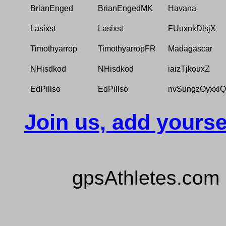
BrianEnged
BrianEngedMK
Havana
Lasixst
Lasixst
FUuxnkDlsjX
Timothyarrop
TimothyarropFR
Madagascar
NHisdkod
NHisdkod
iaizTjkouxZ
EdPillso
EdPillso
nvSungzOyxxl
Join us, add yourse
gpsAthletes.com 