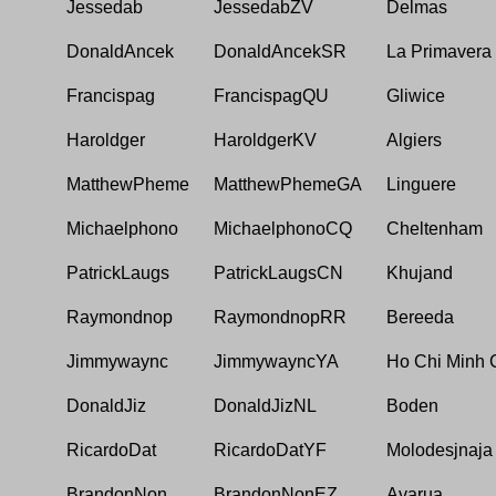
Jessedab
JessedabZV
Delmas
DonaldAncek
DonaldAncekSR
La Primavera
Francispag
FrancispagQU
Gliwice
Haroldger
HaroldgerKV
Algiers
MatthewPheme
MatthewPhemeGA
Linguere
Michaelphono
MichaelphonoCQ
Cheltenham
PatrickLaugs
PatrickLaugsCN
Khujand
Raymondnop
RaymondnopRR
Bereeda
Jimmywaync
JimmywayncYA
Ho Chi Minh C
DonaldJiz
DonaldJizNL
Boden
RicardoDat
RicardoDatYF
Molodesjnaja
BrandonNon
BrandonNonEZ
Avarua