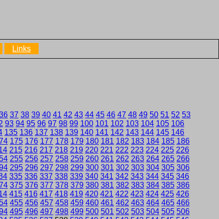
Links
36
37
38
39
40
41
42
43
44
45
46
47
48
49
50
51
52
53
2
93
94
95
96
97
98
99
100
101
102
103
104
105
106
4
135
136
137
138
139
140
141
142
143
144
145
146
74
175
176
177
178
179
180
181
182
183
184
185
186
14
215
216
217
218
219
220
221
222
223
224
225
226
54
255
256
257
258
259
260
261
262
263
264
265
266
94
295
296
297
298
299
300
301
302
303
304
305
306
34
335
336
337
338
339
340
341
342
343
344
345
346
74
375
376
377
378
379
380
381
382
383
384
385
386
14
415
416
417
418
419
420
421
422
423
424
425
426
54
455
456
457
458
459
460
461
462
463
464
465
466
94
495
496
497
498
499
500
501
502
503
504
505
506