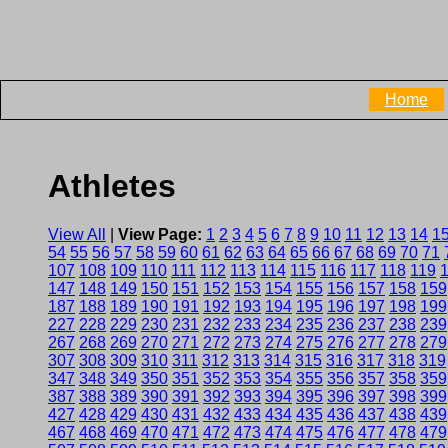
Home
Athletes
View All
|
View Page:
1
2
3
4
5
6
7
8
9
10
11
12
13
14
1
54
55
56
57
58
59
60
61
62
63
64
65
66
67
68
69
70
71
107
108
109
110
111
112
113
114
115
116
117
118
119
147
148
149
150
151
152
153
154
155
156
157
158
159
187
188
189
190
191
192
193
194
195
196
197
198
199
227
228
229
230
231
232
233
234
235
236
237
238
239
267
268
269
270
271
272
273
274
275
276
277
278
279
307
308
309
310
311
312
313
314
315
316
317
318
319
347
348
349
350
351
352
353
354
355
356
357
358
359
387
388
389
390
391
392
393
394
395
396
397
398
399
427
428
429
430
431
432
433
434
435
436
437
438
439
467
468
469
470
471
472
473
474
475
476
477
478
479