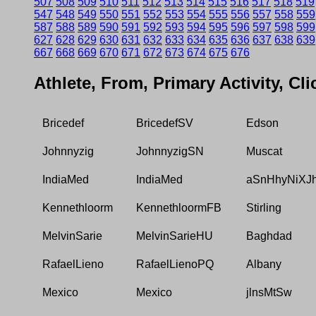
507
508
509
510
511
512
513
514
515
516
517
518
519
547
548
549
550
551
552
553
554
555
556
557
558
559
587
588
589
590
591
592
593
594
595
596
597
598
599
627
628
629
630
631
632
633
634
635
636
637
638
639
667
668
669
670
671
672
673
674
675
676
Athlete, From, Primary Activity, Cl
Bricedef
BricedefSV
Edson
Johnnyzig
JohnnyzigSN
Muscat
IndiaMed
IndiaMed
aSnHhyNiXJ
Kennethloorm
KennethloormFB
Stirling
MelvinSarie
MelvinSarieHU
Baghdad
RafaelLieno
RafaelLienoPQ
Albany
Mexico
Mexico
jlnsMtSw