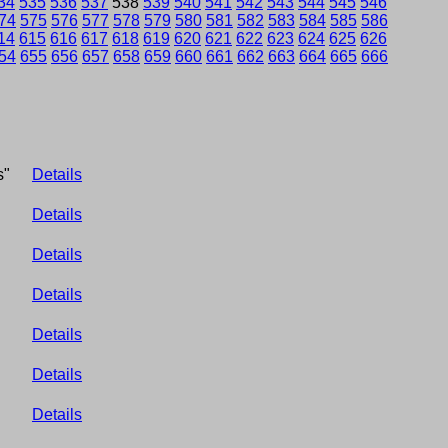
34
535
536
537
538
539
540
541
542
543
544
545
546
74
575
576
577
578
579
580
581
582
583
584
585
586
14
615
616
617
618
619
620
621
622
623
624
625
626
54
655
656
657
658
659
660
661
662
663
664
665
666
s"
Details
Details
Details
Details
Details
Details
Details