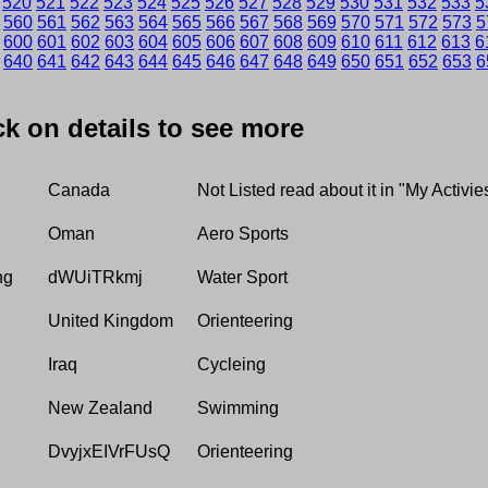
520
521
522
523
524
525
526
527
528
529
530
531
532
533
5
560
561
562
563
564
565
566
567
568
569
570
571
572
573
5
600
601
602
603
604
605
606
607
608
609
610
611
612
613
6
640
641
642
643
644
645
646
647
648
649
650
651
652
653
6
ick on details to see more
Canada
Not Listed read about it in "My Activie
Oman
Aero Sports
hg
dWUiTRkmj
Water Sport
United Kingdom
Orienteering
Iraq
Cycleing
New Zealand
Swimming
DvyjxEIVrFUsQ
Orienteering