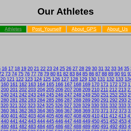
Our Athletes
Athletes
Post_Yourself
About_GPS
About_Us
5
16
17
18
19
20
21
22
23
24
25
26
27
28
29
30
31
32
33
34
35
72
73
74
75
76
77
78
79
80
81
82
83
84
85
86
87
88
89
90
91
9
120
121
122
123
124
125
126
127
128
129
130
131
132
133
13
160
161
162
163
164
165
166
167
168
169
170
171
172
173
1
200
201
202
203
204
205
206
207
208
209
210
211
212
213
2
240
241
242
243
244
245
246
247
248
249
250
251
252
253
2
280
281
282
283
284
285
286
287
288
289
290
291
292
293
2
320
321
322
323
324
325
326
327
328
329
330
331
332
333
3
360
361
362
363
364
365
366
367
368
369
370
371
372
373
3
400
401
402
403
404
405
406
407
408
409
410
411
412
413
4
440
441
442
443
444
445
446
447
448
449
450
451
452
453
4
480
481
482
483
484
485
486
487
488
489
490
491
492
493
4