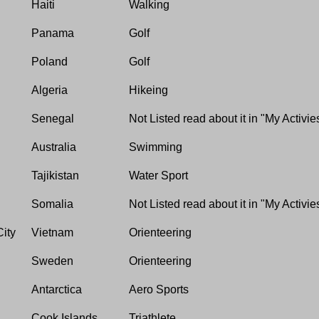
Haiti
Walking
Panama
Golf
Poland
Golf
Algeria
Hikeing
Senegal
Not Listed read about it in "My Activie
Australia
Swimming
Tajikistan
Water Sport
Somalia
Not Listed read about it in "My Activie
ity
Vietnam
Orienteering
Sweden
Orienteering
Antarctica
Aero Sports
Cook Islands
Triathlete