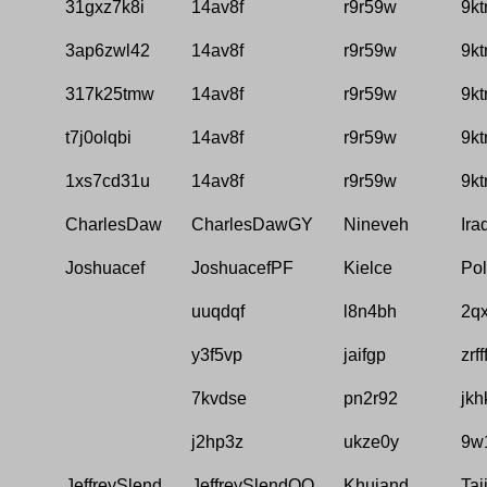
31gxz7k8i
14av8f
r9r59w
9kt
3ap6zwl42
14av8f
r9r59w
9kt
317k25tmw
14av8f
r9r59w
9kt
t7j0olqbi
14av8f
r9r59w
9kt
1xs7cd31u
14av8f
r9r59w
9kt
CharlesDaw
CharlesDawGY
Nineveh
Ira
Joshuacef
JoshuacefPF
Kielce
Po
uuqdqf
l8n4bh
2qx
y3f5vp
jaifgp
zrff
7kvdse
pn2r92
jkh
j2hp3z
ukze0y
9w
JeffreySlend
JeffreySlendQO
Khujand
Taj