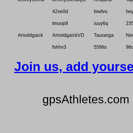
42xe0d
biwfvu
he
tmuop9
iuuy6q
23
Arnoldgaick
ArnoldgaickVD
Tauranga
Ne
fshhv3
559lts
96
Join us, add yourse
gpsAthletes.com 