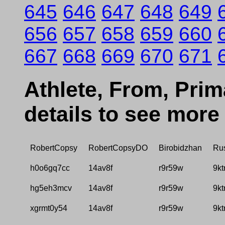
645
646
647
648
649
656
657
658
659
660
667
668
669
670
671
Athlete, From, Prima
details to see more
RobertCopsy
RobertCopsyDO
Birobidzhan
Ru
h0o6gq7cc
14av8f
r9r59w
9kt
hg5eh3mcv
14av8f
r9r59w
9kt
xgrmt0y54
14av8f
r9r59w
9kt