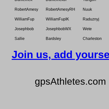
RobertAmesy
RobertAmesyRH
Nuuk
WilliamFup
WilliamFupIK
Raduznyj
Josephbob
JosephbobWX
Wete
Sallie
Bardsley
Charleston
Join us, add yourse
gpsAthletes.com 