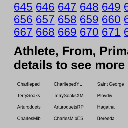
645
646
647
648
649
656
657
658
659
660
667
668
669
670
671
Athlete, From, Prima
details to see more
Charlieped
CharliepedYL
Saint George
TerrySoaks
TerrySoaksXM
Plovdiv
Arturoduets
ArturoduetsRP
Hagatna
CharlesMib
CharlesMibES
Bereeda