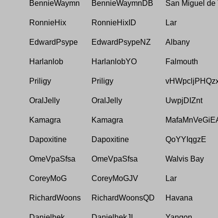
BennieWaymn
BennieWaymnDB
San Miguel de
RonnieHix
RonnieHixID
Lar
EdwardPsype
EdwardPsypeNZ
Albany
Harlanlob
HarlanlobYO
Falmouth
Priligy
Priligy
vHWpcljPHQz
OralJelly
OralJelly
UwpjDIZnt
Kamagra
Kamagra
MafaMnVeGiE
Dapoxitine
Dapoxitine
QoYYIqgzE
OmeVpaSfsa
OmeVpaSfsa
Walvis Bay
CoreyMoG
CoreyMoGJV
Lar
RichardWoons
RichardWoonsQD
Havana
Danielhek
DanielhekJI
Yangon