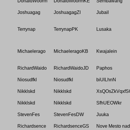
DonaldWoorm
DonaldWoormKE
Sembawang
Joshuagag
JoshuagagZI
Jubail
Terrynap
TerrynapPK
Lusaka
Michaelerago
MichaeleragoKB
Kwajalein
RichardWaido
RichardWaidoJD
Paphos
Niosudfkl
Niosudfkl
biUlLhnN
Nikklskd
Nikklskd
XsQOsZkVqxf
Nikklskd
Nikklskd
SfhUEOWkr
StevenFes
StevenFesDW
Juuka
Richardsence
RichardsenceGS
Nove Mesto na