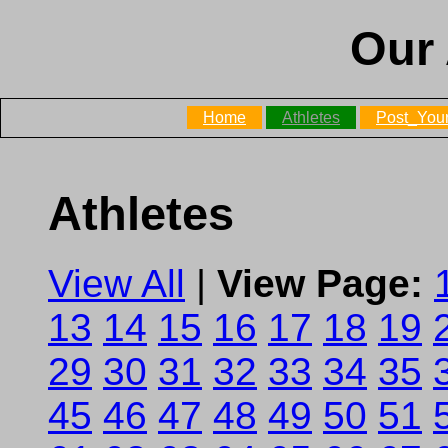
Our 
Home
Athletes
Post_Your
Athletes
View All
|
View Page:
13
14
15
16
17
18
19
29
30
31
32
33
34
35
45
46
47
48
49
50
51