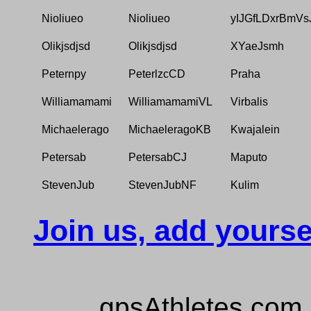
Nioliueo
Nioliueo
yIJGfLDxrBmVs
Olikjsdjsd
Olikjsdjsd
XYaeJsmh
Peternpy
PeterlzcCD
Praha
Williamamami
WilliamamamiVL
Virbalis
Michaelerago
MichaeleragoKB
Kwajalein
Petersab
PetersabCJ
Maputo
StevenJub
StevenJubNF
Kulim
Join us, add yourse
gpsAthletes.com 