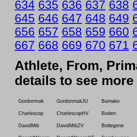
634
635
636
637
638
645
646
647
648
649
656
657
658
659
660
667
668
669
670
671
Athlete, From, Prima
details to see more
Gordonmak
GordonmakJU
Bamako
Charlescop
CharlescopHV
Boden
DavidMib
DavidMibZV
Bottegone