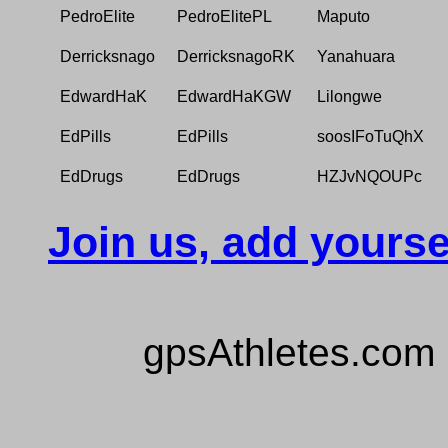
PedroElite
PedroElitePL
Maputo
Derricksnago
DerricksnagoRK
Yanahuara
EdwardHaK
EdwardHaKGW
Lilongwe
EdPills
EdPills
soosIFoTuQhX
EdDrugs
EdDrugs
HZJvNQOUPc
Join us, add yourse
gpsAthletes.com 