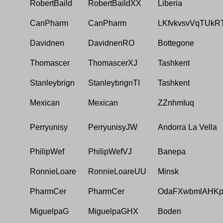
RobertBaild
RobertBaildXX
Liberia
CanPharm
CanPharm
LKfvkvsvVqTUkR
Davidnen
DavidnenRO
Bottegone
Thomascer
ThomascerXJ
Tashkent
Stanleybrign
StanleybrignTI
Tashkent
Mexican
Mexican
ZZnhmIuq
Perryunisy
PerryunisyJW
Andorra La Vella
PhilipWef
PhilipWefVJ
Banepa
RonnieLoare
RonnieLoareUU
Minsk
PharmCer
PharmCer
OdaFXwbmlAHK
MiguelpaG
MiguelpaGHX
Boden