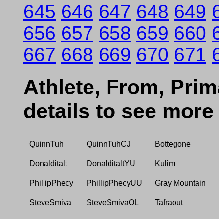
645
646
647
648
649
656
657
658
659
660
667
668
669
670
671
Athlete, From, Prima
details to see more
QuinnTuh
QuinnTuhCJ
Bottegone
Donalditalt
DonalditaltYU
Kulim
PhillipPhecy
PhillipPhecyUU
Gray Mountain
SteveSmiva
SteveSmivaOL
Tafraout