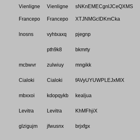
Vienligne
Vienligne
sNKnEMECgnlJCeQXMS
Francepo
Francepo
XTJNMGcIDKmCka
lnosns
vyhtxaxq
pjegnp
pth9k8
bkmrty
mcbwvr
zulwiuy
mngikk
Cialoki
Cialoki
fAVyUYUWPLEJxMlX
mbxxoi
kdopqykb
kealjua
Levitra
Levitra
KhMFhjiX
glzigujm
jfwusnx
brjxfgx