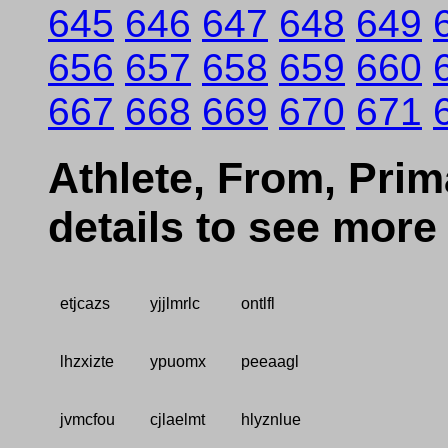
645
646
647
648
649
656
657
658
659
660
667
668
669
670
671
Athlete, From, Prima
details to see more
etjcazs
yjjlmrlc
ontlfl
lhzxizte
ypuomx
peeaagl
jvmcfou
cjlaelmt
hlyznlue