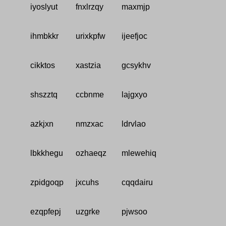
iyoslyut
fnxlrzqy
maxmjp
ihmbkkr
urixkpfw
ijeefjoc
cikktos
xastzia
gcsykhv
shszztq
ccbnme
lajgxyo
azkjxn
nmzxac
ldrvlao
lbkkhegu
ozhaeqz
mlewehiq
zpidgoqp
jxcuhs
cqqdairu
ezqpfepj
uzgrke
pjwsoo