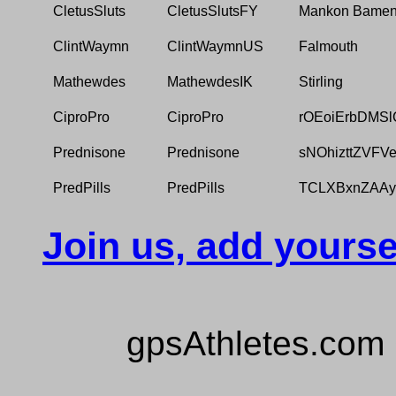
CletusSluts
CletusSlutsFY
Mankon Bame
ClintWaymn
ClintWaymnUS
Falmouth
Mathewdes
MathewdesIK
Stirling
CiproPro
CiproPro
rOEoiErbDMS
Prednisone
Prednisone
sNOhizttZVFV
PredPills
PredPills
TCLXBxnZAAy
Join us, add yourse
gpsAthletes.com 