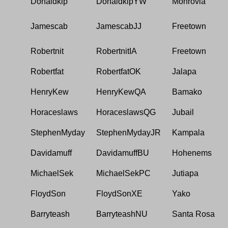
Donaldkip
DonaldkipYW
Monrovia
Jamescab
JamescabJJ
Freetown
Robertnit
RobertnitIA
Freetown
Robertfat
RobertfatOK
Jalapa
HenryKew
HenryKewQA
Bamako
Horaceslaws
HoraceslawsQG
Jubail
StephenMyday
StephenMydayJR
Kampala
Davidamuff
DavidamuffBU
Hohenems
MichaelSek
MichaelSekPC
Jutiapa
FloydSon
FloydSonXE
Yako
Barryteash
BarryteashNU
Santa Rosa