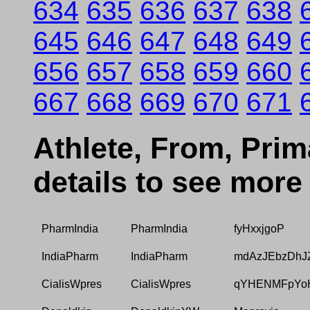
634
635
636
637
638
645
646
647
648
649
656
657
658
659
660
667
668
669
670
671
Athlete, From, Prima
details to see more
PharmIndia
PharmIndia
fyHxxjgoP
IndiaPharm
IndiaPharm
mdAzJEbzDhJ
CialisWpres
CialisWpres
qYHENMFpYo