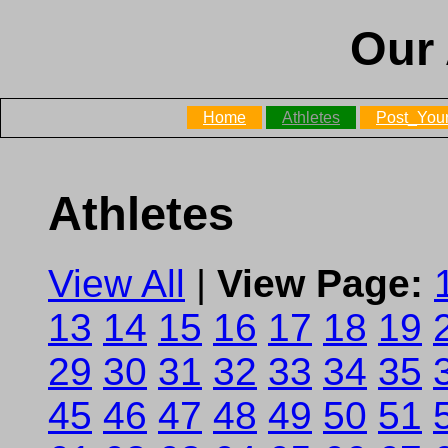
Our 
Home
Athletes
Post_Your
Athletes
View All
|
View Page:
13
14
15
16
17
18
19
29
30
31
32
33
34
35
45
46
47
48
49
50
51