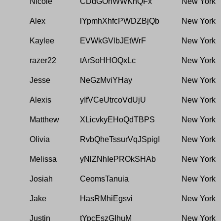
Nicole
CDdGOhWWKnQFx
New York
Alex
lYpmhXhfcPWDZBjQb
New York
Kaylee
EVWkGVlbJEtWrF
New York
razer22
tArSoHHOQxLc
New York
Jesse
NeGzMviYHay
New York
Alexis
yIfVCeUtrcoVdUjU
New York
Matthew
XLicvkyEHoQdTBPS
New York
Olivia
RvbQheTssurVqJSpigI
New York
Melissa
yNlZNhIePROkSHAb
New York
Josiah
CeomsTanuia
New York
Jake
HasRMhiEgsvi
New York
Justin
tYpcEszGIhuM
New York