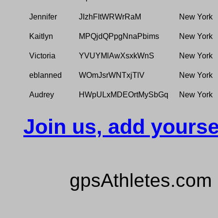
Jennifer
JIzhFItWRWrRaM
New York
Kaitlyn
MPQjdQPpgNnaPbims
New York
Victoria
YVUYMlAwXsxkWnS
New York
eblanned
WOmJsrWNTxjTlV
New York
Audrey
HWpULxMDEOrtMySbGq
New York
Join us, add yourse
gpsAthletes.com 