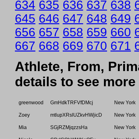
634
635
636
637
638
645
646
647
648
649
656
657
658
659
660
667
668
669
670
671
Athlete, From, Prima
details to see more
greenwood
GmHdkTRFVfDMcj
New York
Zoey
mtlupXRslUZkvHWjicD
New York
Mia
SGjRZMjqzzsHa
New York