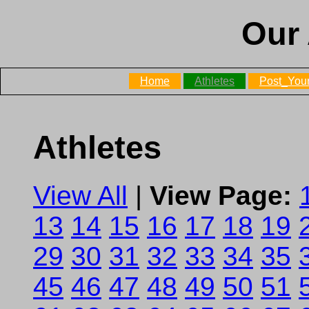
Our 
Home
Athletes
Post_Your
Athletes
View All
|
View Page:
13
14
15
16
17
18
19
29
30
31
32
33
34
35
45
46
47
48
49
50
51