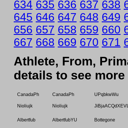
634
635
636
637
638
645
646
647
648
649
656
657
658
659
660
667
668
669
670
671
Athlete, From, Prima
details to see more
CanadaPh
CanadaPh
UPqbkwWu
Nioliujk
Nioliujk
JiBjaACQdXEV
Albertfub
AlbertfubYU
Bottegone