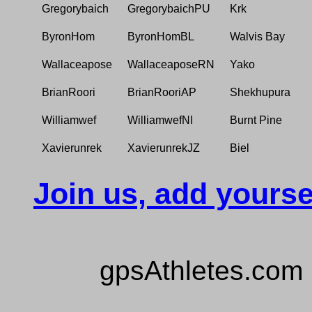
Gregorybaich
GregorybaichPU
Krk
ByronHom
ByronHomBL
Walvis Bay
Wallaceapose
WallaceaposeRN
Yako
BrianRoori
BrianRooriAP
Shekhupura
Williamwef
WilliamwefNI
Burnt Pine
Xavierunrek
XavierunrekJZ
Biel
Join us, add yourse
gpsAthletes.com 