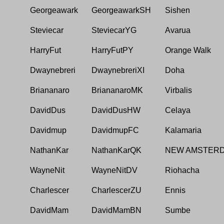
Georgeawark
GeorgeawarkSH
Sishen
Steviecar
SteviecarYG
Avarua
HarryFut
HarryFutPY
Orange Walk
Dwaynebreri
DwaynebreriXI
Doha
Briananaro
BriananaroMK
Virbalis
DavidDus
DavidDusHW
Celaya
Davidmup
DavidmupFC
Kalamaria
NathanKar
NathanKarQK
NEW AMSTER
WayneNit
WayneNitDV
Riohacha
Charlescer
CharlescerZU
Ennis
DavidMam
DavidMamBN
Sumbe