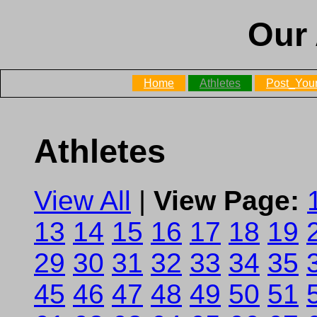
Our 
Home
Athletes
Post_Your
Athletes
View All
|
View Page:
13
14
15
16
17
18
19
29
30
31
32
33
34
35
45
46
47
48
49
50
51