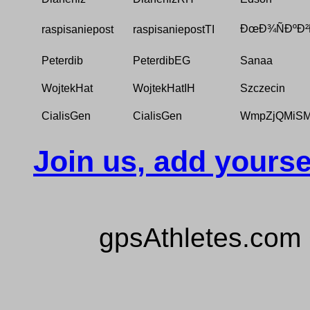
ÐœÐ¾ÑÐºÐ²
raspisaniepost
raspisaniepostTI
Peterdib
PeterdibEG
Sanaa
WojtekHat
WojtekHatIH
Szczecin
CialisGen
CialisGen
WmpZjQMiSM
Join us, add yourse
gpsAthletes.com 