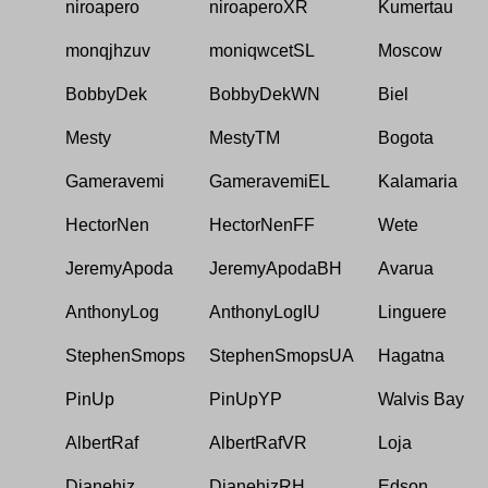
niroapero
niroaperoXR
Kumertau
monqjhzuv
moniqwcetSL
Moscow
BobbyDek
BobbyDekWN
Biel
Mesty
MestyTM
Bogota
Gameravemi
GameravemiEL
Kalamaria
HectorNen
HectorNenFF
Wete
JeremyApoda
JeremyApodaBH
Avarua
AnthonyLog
AnthonyLogIU
Linguere
StephenSmops
StephenSmopsUA
Hagatna
PinUp
PinUpYP
Walvis Bay
AlbertRaf
AlbertRafVR
Loja
Dianehiz
DianehizRH
Edson