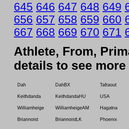
645
646
647
648
649
656
657
658
659
660
667
668
669
670
671
Athlete, From, Prima
details to see more
Dah
DahBX
Tafraout
Keithdanda
KeithdandaHU
USA
Williamheige
WilliamheigeAM
Hagatna
Briannoist
BriannoistLK
Phoenix