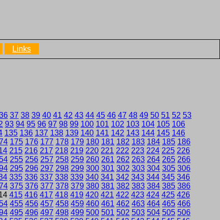
Links
36
37
38
39
40
41
42
43
44
45
46
47
48
49
50
51
52
53
2
93
94
95
96
97
98
99
100
101
102
103
104
105
106
4
135
136
137
138
139
140
141
142
143
144
145
146
74
175
176
177
178
179
180
181
182
183
184
185
186
14
215
216
217
218
219
220
221
222
223
224
225
226
54
255
256
257
258
259
260
261
262
263
264
265
266
94
295
296
297
298
299
300
301
302
303
304
305
306
34
335
336
337
338
339
340
341
342
343
344
345
346
74
375
376
377
378
379
380
381
382
383
384
385
386
14
415
416
417
418
419
420
421
422
423
424
425
426
54
455
456
457
458
459
460
461
462
463
464
465
466
94
495
496
497
498
499
500
501
502
503
504
505
506