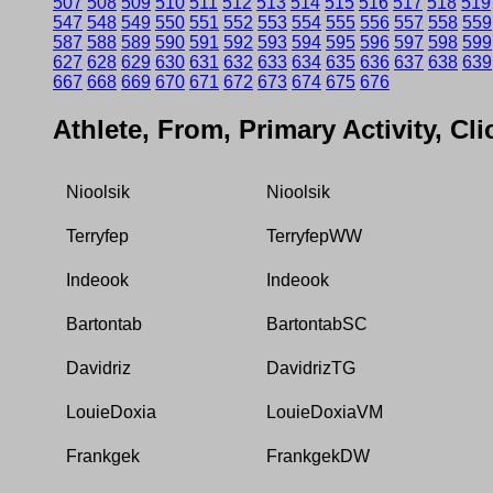
507
508
509
510
511
512
513
514
515
516
517
518
519
547
548
549
550
551
552
553
554
555
556
557
558
559
587
588
589
590
591
592
593
594
595
596
597
598
599
627
628
629
630
631
632
633
634
635
636
637
638
639
667
668
669
670
671
672
673
674
675
676
Athlete, From, Primary Activity, Cl
Nioolsik
Nioolsik
Terryfep
TerryfepWW
Indeook
Indeook
Bartontab
BartontabSC
Davidriz
DavidrizTG
LouieDoxia
LouieDoxiaVM
Frankgek
FrankgekDW