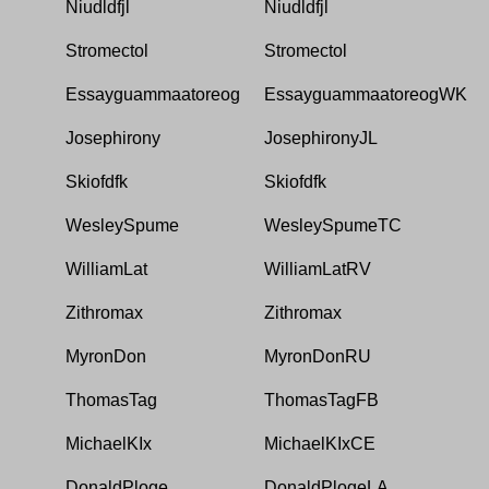
Niudldfjl
Niudldfjl
Stromectol
Stromectol
Essayguammaatoreog
EssayguammaatoreogWK
Josephirony
JosephironyJL
Skiofdfk
Skiofdfk
WesleySpume
WesleySpumeTC
WilliamLat
WilliamLatRV
Zithromax
Zithromax
MyronDon
MyronDonRU
ThomasTag
ThomasTagFB
MichaelKIx
MichaelKIxCE
DonaldPloge
DonaldPlogeLA