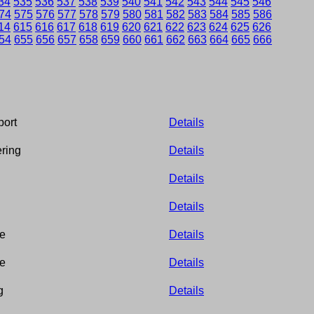
34
535
536
537
538
539
540
541
542
543
544
545
546
74
575
576
577
578
579
580
581
582
583
584
585
586
14
615
616
617
618
619
620
621
622
623
624
625
626
54
655
656
657
658
659
660
661
662
663
664
665
666
port
Details
ering
Details
Details
Details
te
Details
te
Details
g
Details