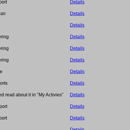
port
Details
ian
Details
Details
ering
Details
ering
Details
ering
Details
te
Details
orts
Details
ed read about it in "My Activies"
Details
port
Details
port
Details
Details