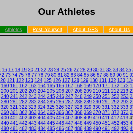
Our Athletes
Athletes
Post_Yourself
About_GPS
About_Us
5
16
17
18
19
20
21
22
23
24
25
26
27
28
29
30
31
32
33
34
35
72
73
74
75
76
77
78
79
80
81
82
83
84
85
86
87
88
89
90
91
9
120
121
122
123
124
125
126
127
128
129
130
131
132
133
13
160
161
162
163
164
165
166
167
168
169
170
171
172
173
1
200
201
202
203
204
205
206
207
208
209
210
211
212
213
2
240
241
242
243
244
245
246
247
248
249
250
251
252
253
2
280
281
282
283
284
285
286
287
288
289
290
291
292
293
2
320
321
322
323
324
325
326
327
328
329
330
331
332
333
3
360
361
362
363
364
365
366
367
368
369
370
371
372
373
3
400
401
402
403
404
405
406
407
408
409
410
411
412
413
4
440
441
442
443
444
445
446
447
448
449
450
451
452
453
4
480
481
482
483
484
485
486
487
488
489
490
491
492
493
4