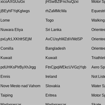
xicoAXGUuGx
jHSwBZtFnchuQzxi
Motor S
jBEyhFYqKglwgs
rhZaMMcWa
Equestr
Lome
Togo
Walking
Nuwara Eliya
Sri Lanka
Oriente
pxLyfcLXKhfrSEjM
AvCUsyhMZdiVMdSP
Oriente
Comilla
Bangladesh
Oriente
Kuwait
Kuwait
Triathle
pdUHKsPlrByXhJrgg
FtnCjpqWEkcUVGzjYqb
Aero Sp
Ennis
Ireland
Not List
Nove Mesto nad Vahom
Slovakia
Water S
Taiping
Eritrea
Motor S
Madagascar
Madagascar
Skate