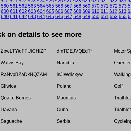
520
521
522
523
524
525
526
527
528
529
530
531
532
533
5
560
561
562
563
564
565
566
567
568
569
570
571
572
573
5
600
601
602
603
604
605
606
607
608
609
610
611
612
613
6
640
641
642
643
644
645
646
647
648
649
650
651
652
653
6
ick on details to see more
ZpwLTYidFFUfCHfZP
dmTDEJVQEdTr
Motor S
Walvis Bay
Namibia
Oriente
RaNvpBZaDxNQZAM
isJiWdMxyw
Walking
Gliwice
Poland
Golf
Quatre Bornes
Mauritius
Triathle
Havana
Cuba
Triathle
Saguache
Serbia
Cyclein