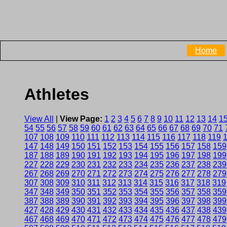
Home
Athletes
View All
|
View Page:
1
2
3
4
5
6
7
8
9
10
11
12
13
14
1
54
55
56
57
58
59
60
61
62
63
64
65
66
67
68
69
70
71
107
108
109
110
111
112
113
114
115
116
117
118
119
147
148
149
150
151
152
153
154
155
156
157
158
159
187
188
189
190
191
192
193
194
195
196
197
198
199
227
228
229
230
231
232
233
234
235
236
237
238
239
267
268
269
270
271
272
273
274
275
276
277
278
279
307
308
309
310
311
312
313
314
315
316
317
318
319
347
348
349
350
351
352
353
354
355
356
357
358
359
387
388
389
390
391
392
393
394
395
396
397
398
399
427
428
429
430
431
432
433
434
435
436
437
438
439
467
468
469
470
471
472
473
474
475
476
477
478
479