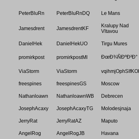
PeterBluRn
PeterBluRnDQ
Le Mans
Kralupy Nad
Jamesdrent
JamesdrentKF
Vltavou
DanielHek
DanielHekUO
Tirgu Mures
ÐœÐ¾ÑÐºÐ²Ð°
promirkpost
promirkpostMI
ViaStorm
ViaStorm
vqihmjOphSIfK
freespines
freespinesGS
Moscow
Nathanloawn
NathanloawnWB
Debrecen
JosephAcaxy
JosephAcaxyTG
Molodesjnaja
JerryRat
JerryRatAZ
Maputo
AngelRog
AngelRogJB
Havana