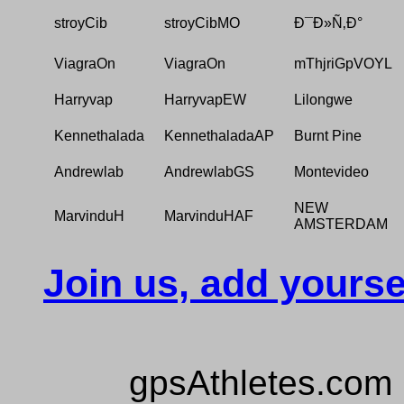
stroyCib
stroyCibMO
Ð¯Ð»Ñ‚Ð°
ViagraOn
ViagraOn
mThjriGpVOYL
Harryvap
HarryvapEW
Lilongwe
Kennethalada
KennethaladaAP
Burnt Pine
Andrewlab
AndrewlabGS
Montevideo
NEW
MarvinduH
MarvinduHAF
AMSTERDAM
Join us, add yourse
gpsAthletes.com 