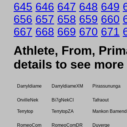
645
646
647
648
649
656
657
658
659
660
667
668
669
670
671
Athlete, From, Prima
details to see more
Darryldiame
DarryldiameXM
Pirassununga
OrvilleNek
Bi7gNekCI
Tafraout
Terrytop
TerrytopZA
Mankon Bamend
RomeoCom
RomeoComDR
Duverge