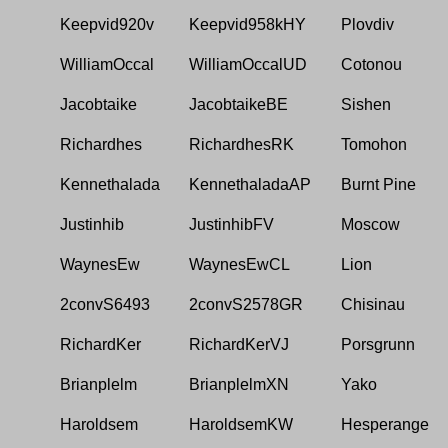
Keepvid920v
Keepvid958kHY
Plovdiv
WilliamOccal
WilliamOccalUD
Cotonou
Jacobtaike
JacobtaikeBE
Sishen
Richardhes
RichardhesRK
Tomohon
Kennethalada
KennethaladaAP
Burnt Pine
Justinhib
JustinhibFV
Moscow
WaynesEw
WaynesEwCL
Lion
2convS6493
2convS2578GR
Chisinau
RichardKer
RichardKerVJ
Porsgrunn
Brianplelm
BrianplelmXN
Yako
Haroldsem
HaroldsemKW
Hesperange