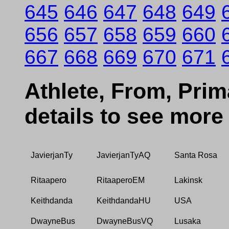
645
646
647
648
649
656
657
658
659
660
667
668
669
670
671
Athlete, From, Prima
details to see more
JavierjanTy
JavierjanTyAQ
Santa Rosa
Ritaapero
RitaaperoEM
Lakinsk
Keithdanda
KeithdandaHU
USA
DwayneBus
DwayneBusVQ
Lusaka