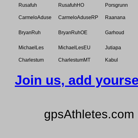
Rusafuh
RusafuhHO
Porsgrunn
CarmeloAduse
CarmeloAduseRP
Raanana
BryanRuh
BryanRuhOE
Garhoud
MichaelLes
MichaelLesEU
Jutiapa
Charlestum
CharlestumMT
Kabul
Join us, add yourse
gpsAthletes.com 