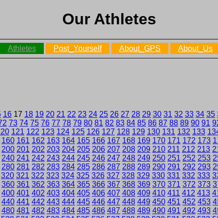
Our Athletes
Athletes
Post_Yourself
About_GPS
About_Us
5
16
17
18
19
20
21
22
23
24
25
26
27
28
29
30
31
32
33
34
35
72
73
74
75
76
77
78
79
80
81
82
83
84
85
86
87
88
89
90
91
9
120
121
122
123
124
125
126
127
128
129
130
131
132
133
13
160
161
162
163
164
165
166
167
168
169
170
171
172
173
1
200
201
202
203
204
205
206
207
208
209
210
211
212
213
2
240
241
242
243
244
245
246
247
248
249
250
251
252
253
2
280
281
282
283
284
285
286
287
288
289
290
291
292
293
2
320
321
322
323
324
325
326
327
328
329
330
331
332
333
3
360
361
362
363
364
365
366
367
368
369
370
371
372
373
3
400
401
402
403
404
405
406
407
408
409
410
411
412
413
4
440
441
442
443
444
445
446
447
448
449
450
451
452
453
4
480
481
482
483
484
485
486
487
488
489
490
491
492
493
4