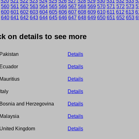
520
521
522
523
524
525
526
527
528
529
530
531
532
533
5
560
561
562
563
564
565
566
567
568
569
570
571
572
573
5
600
601
602
603
604
605
606
607
608
609
610
611
612
613
6
640
641
642
643
644
645
646
647
648
649
650
651
652
653
6
ick on details to see more
Pakistan
Details
Ecuador
Details
Mauritius
Details
Italy
Details
Bosnia and Herzegovina
Details
Malaysia
Details
United Kingdom
Details