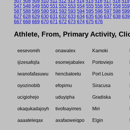
507
508
509
510
511
512
513
514
515
516
517
518
519
547
548
549
550
551
552
553
554
555
556
557
558
559
587
588
589
590
591
592
593
594
595
596
597
598
599
627
628
629
630
631
632
633
634
635
636
637
638
639
667
668
669
670
671
672
673
674
675
676
Athlete, From, Primary Activity, Cl
eesevomih
onawalex
Kamoki
ijizesafojla
esomejabalex
Portoviejo
iwanofafasuwu
hencbatoetu
Port Louis
oyozinobib
efopimu
Siracusa
ucigiohejo
uduyipha
Gradiska
okaqukadajoyh
tivofoayimes
Miri
aaaateleqax
axafaoweiqpo
Elgin