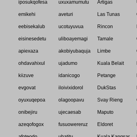
iposukqofesa
uxuxamumutu
Artigas
emikehi
aveturi
Las Tunas
eebisekalub
ucotuyuvua
Rincon
eisinesedetu
uliboayemagi
Tamale
apiexaza
akobiyubaquja
Limbe
ohdavahixul
ujadumo
Kuala Belait
kiizuve
idanicogo
Petange
evgovat
iloivixidorol
DukStas
oyuxuqepoa
olagoopavu
Svay Rieng
onibejiru
ujecaesab
Maputo
azeqofogox
fusuowereruz
Eldoret
afoteodo
uhatitu
Kuala Kangsar