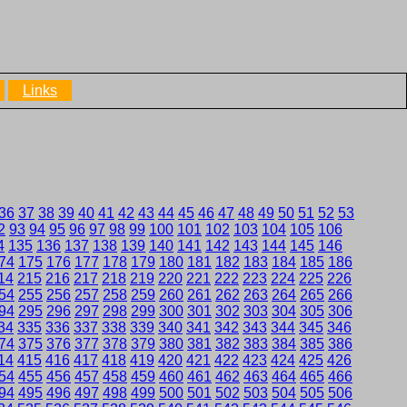
Links
36
37
38
39
40
41
42
43
44
45
46
47
48
49
50
51
52
53
2
93
94
95
96
97
98
99
100
101
102
103
104
105
106
4
135
136
137
138
139
140
141
142
143
144
145
146
74
175
176
177
178
179
180
181
182
183
184
185
186
14
215
216
217
218
219
220
221
222
223
224
225
226
54
255
256
257
258
259
260
261
262
263
264
265
266
94
295
296
297
298
299
300
301
302
303
304
305
306
34
335
336
337
338
339
340
341
342
343
344
345
346
74
375
376
377
378
379
380
381
382
383
384
385
386
14
415
416
417
418
419
420
421
422
423
424
425
426
54
455
456
457
458
459
460
461
462
463
464
465
466
94
495
496
497
498
499
500
501
502
503
504
505
506