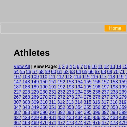
Home
Athletes
View All
|
View Page:
1
2
3
4
5
6
7
8
9
10
11
12
13
14
1
54
55
56
57
58
59
60
61
62
63
64
65
66
67
68
69
70
71
107
108
109
110
111
112
113
114
115
116
117
118
119
147
148
149
150
151
152
153
154
155
156
157
158
159
187
188
189
190
191
192
193
194
195
196
197
198
199
227
228
229
230
231
232
233
234
235
236
237
238
239
267
268
269
270
271
272
273
274
275
276
277
278
279
307
308
309
310
311
312
313
314
315
316
317
318
319
347
348
349
350
351
352
353
354
355
356
357
358
359
387
388
389
390
391
392
393
394
395
396
397
398
399
427
428
429
430
431
432
433
434
435
436
437
438
439
467
468
469
470
471
472
473
474
475
476
477
478
479