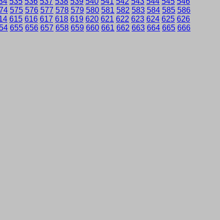
34
535
536
537
538
539
540
541
542
543
544
545
546
74
575
576
577
578
579
580
581
582
583
584
585
586
14
615
616
617
618
619
620
621
622
623
624
625
626
54
655
656
657
658
659
660
661
662
663
664
665
666