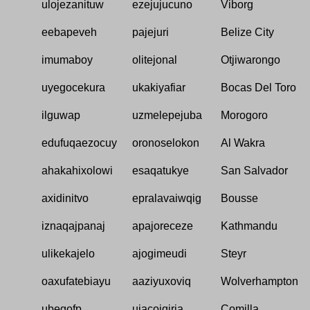
ulojezanituw
ezejujucuno
Viborg
eebapeveh
pajejuri
Belize City
imumaboy
olitejonal
Otjiwarongo
uyegocekura
ukakiyafiar
Bocas Del Toro
ilguwap
uzmelepejuba
Morogoro
edufuqaezocuy
oronoselokon
Al Wakra
ahakahixolowi
esaqatukye
San Salvador
axidinitvo
epralavaiwqig
Bousse
iznaqajpanaj
apajoreceze
Kathmandu
ulikekajelo
ajogimeudi
Steyr
oaxufatebiayu
aaziyuxoviq
Wolverhampton
ubegofp
ujacoiqiria
Comilla