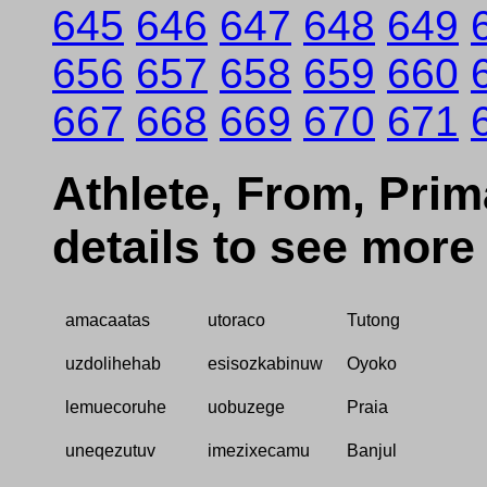
645
646
647
648
649
656
657
658
659
660
667
668
669
670
671
Athlete, From, Prima
details to see more
amacaatas
utoraco
Tutong
uzdolihehab
esisozkabinuw
Oyoko
lemuecoruhe
uobuzege
Praia
uneqezutuv
imezixecamu
Banjul