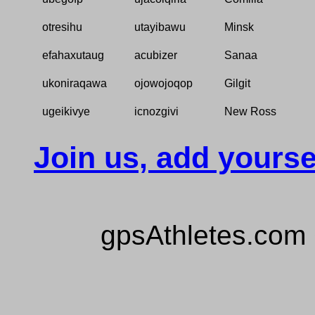
otresihu
utayibawu
Minsk
efahaxutaug
acubizer
Sanaa
ukoniraqawa
ojowojoqop
Gilgit
ugeikivye
icnozgivi
New Ross
Join us, add yourse
gpsAthletes.com 