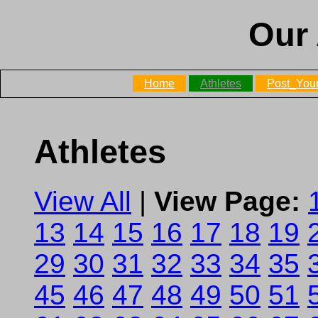
Our 
Home
Athletes
Post_Your
Athletes
View All
|
View Page:
13
14
15
16
17
18
19
29
30
31
32
33
34
35
45
46
47
48
49
50
51