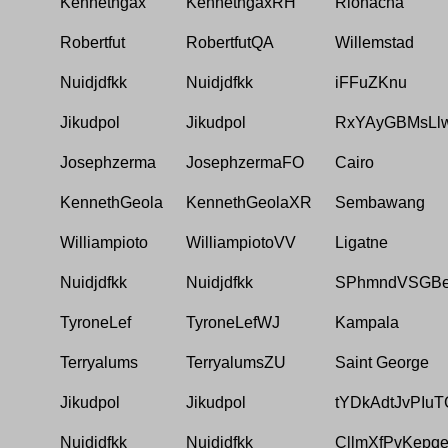
Kennethgax
KennethgaxRH
Riohacha
Robertfut
RobertfutQA
Willemstad
Nuidjdfkk
Nuidjdfkk
iFFuZKnu
Jikudpol
Jikudpol
RxYAyGBMsLlw
Josephzerma
JosephzermaFO
Cairo
KennethGeola
KennethGeolaXR
Sembawang
Williampioto
WilliampiotoVV
Ligatne
Nuidjdfkk
Nuidjdfkk
SPhmndVSGBe
TyroneLef
TyroneLefWJ
Kampala
Terryalums
TerryalumsZU
Saint George
Jikudpol
Jikudpol
tYDkAdtJvPIuT
Nuidjdfkk
Nuidjdfkk
CllmXfPvKepq