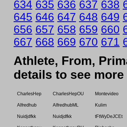
634
635
636
637
638
645
646
647
648
649
656
657
658
659
660
667
668
669
670
671
Athlete, From, Prima
details to see more
CharlesHep
CharlesHepOU
Montevideo
Alfredhub
AlfredhubML
Kulim
Nuidjdfkk
Nuidjdfkk
tFtWyDeJCEt