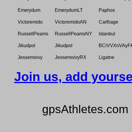
Emerydum
EmerydumLT
Paphos
Victoremido
VictoremidoAN
Carthage
RussellPeams
RussellPeamsNY
Istanbul
Jikudpol
Jikudpol
BCiVVXnVAyF
Jessemoivy
JessemoivyRX
Ligatne
Join us, add yourse
gpsAthletes.com 