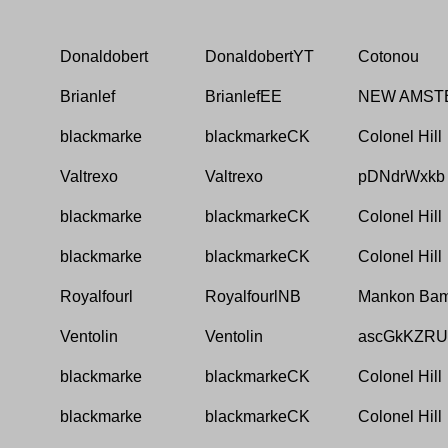
Donaldobert
DonaldobertYT
Cotonou
Brianlef
BrianlefEE
NEW AMST
blackmarke
blackmarkeCK
Colonel Hill
Valtrexo
Valtrexo
pDNdrWxkb
blackmarke
blackmarkeCK
Colonel Hill
blackmarke
blackmarkeCK
Colonel Hill
Royalfourl
RoyalfourlNB
Mankon Ba
Ventolin
Ventolin
ascGkKZRUr
blackmarke
blackmarkeCK
Colonel Hill
blackmarke
blackmarkeCK
Colonel Hill