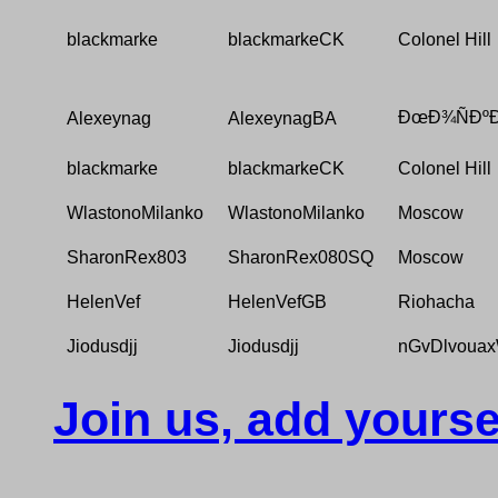
blackmarke
blackmarkeCK
Colonel Hill
ÐœÐ¾ÑÐºÐ
Alexeynag
AlexeynagBA
blackmarke
blackmarkeCK
Colonel Hill
WlastonoMilanko
WlastonoMilanko
Moscow
SharonRex803
SharonRex080SQ
Moscow
HelenVef
HelenVefGB
Riohacha
Jiodusdjj
Jiodusdjj
nGvDlvoua
Join us, add yourse