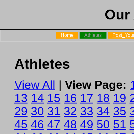
Our 
Home
Athletes
Post_Your
Athletes
View All
|
View Page:
13
14
15
16
17
18
19
29
30
31
32
33
34
35
45
46
47
48
49
50
51