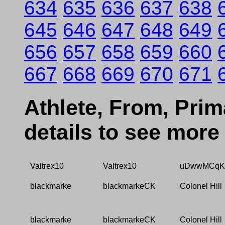
634
635
636
637
638
645
646
647
648
649
656
657
658
659
660
667
668
669
670
671
Athlete, From, Prima
details to see more
Valtrex10
Valtrex10
uDwwMCqK
blackmarke
blackmarkeCK
Colonel Hill
blackmarke
blackmarkeCK
Colonel Hill