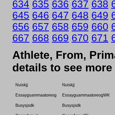
634
635
636
637
638
645
646
647
648
649
656
657
658
659
660
667
668
669
670
671
Athlete, From, Prima
details to see more
Nuiskjj
Nuiskjj
Essayguammaatoreog
EssayguammaatoreogWK
Busysjsdk
Busysjsdk