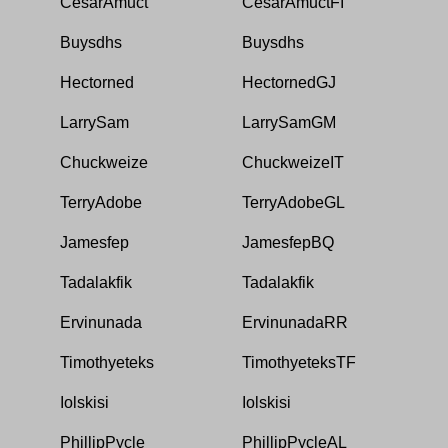
CesarAmuct
CesarAmuctFI
Buysdhs
Buysdhs
Hectorned
HectornedGJ
LarrySam
LarrySamGM
Chuckweize
ChuckweizeIT
TerryAdobe
TerryAdobeGL
Jamesfep
JamesfepBQ
Tadalakfik
Tadalakfik
Ervinunada
ErvinunadaRR
Timothyeteks
TimothyeteksTF
Iolskisi
Iolskisi
PhillipPycle
PhillipPycleAL