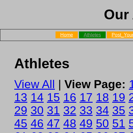
Our 
Home
Athletes
Post_Your
Athletes
View All
|
View Page:
13
14
15
16
17
18
19
29
30
31
32
33
34
35
45
46
47
48
49
50
51